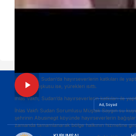
İhlas vakfı, Sudan’da hayırseverlerin katkıları ile y
halkının coşkusu ise, yürekleri ısıttı.
İhlas Vakfı, Sudan’da hayırseverlerin katkıları ile ya
İhlas Vakfı Sudan Sorumlusu Müştak Saygın su kuyusu 
şehrinin Abusinegit köyünde hayırseverlerin bağışları 
zamanda tamamlanarak bölge halkının hizmetine girdiği
KURUMSAL
H