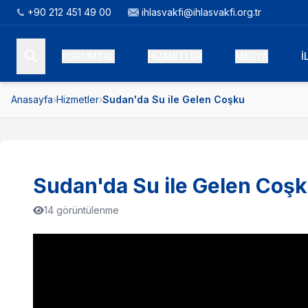
+90 212 451 49 00
ihlasvakfi@ihlasvakfi.org.tr
KURUMSAL
HİZMETLER
MEDYA
İ
Anasayfa
›
Hizmetler
›
Sudan'da Su ile Gelen Coşku
Sudan'da Su ile Gelen Coş
14 görüntülenme