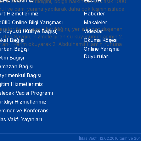
’ın isminin verildiğini, bölge halkından yaklaşık 1000
l ve cami yanına yapılarak daha çok kişinin istifade
rt Hizmetlerimiz
Haberler
üllü Online Bilgi Yarışması
Makaleler
atör ile yüzeye çıkarıldığını, yer altından döşenen
 Kuyusu (Külliye Bağışı)
Videolar
elirten Saygın, hizmete giren su kuyusunun adının 2.
kat Bağışı
Okuma Köşesi
ur’an-ı Kerim okuyarak 2. Abdülhamit Han’ın ruhuna
urban Bağışı
Online Yarışma
Duyuruları
tim Bağışı
amazan Bağışı
ayrimenkul Bağışı
itim Hizmetlerimiz
elecek Vadisi Programı
rtdışı Hizmetlerimiz
eminer ve Konferans
las Vakfı Yayınları
İhlas Vakfı, 12.02.2016 tarih ve 20