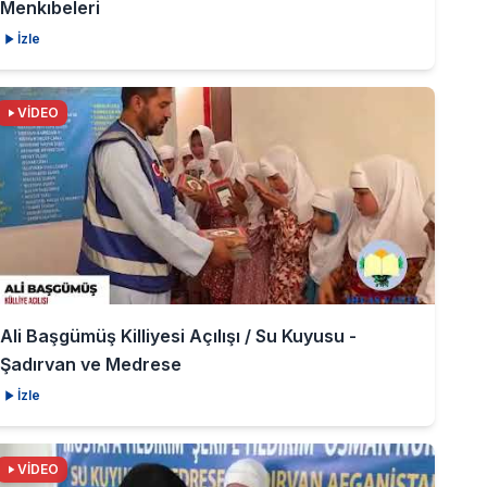
Menkıbeleri
İzle
VİDEO
Ali Başgümüş Killiyesi Açılışı / Su Kuyusu -
Şadırvan ve Medrese
İzle
VİDEO