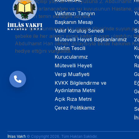
Saygın, açılışı yapılan su kuyusuna 2. Abdülhamit Han
kişinin yararlanacağını ve su kuyusunun Hastane, oku
Vakfımızı Tanıyın
Yu
etmesinin temin edildiğini söyledi.
Başkanın Mesajı
Öd
Elektriği bulunmayan Abusinegit Köyü’nde suyun jener
Vakıf Kuruluş Senedi
Su
şebeke ile her ailenin evine kadar suyun ulaştığını b
Mütevelli Heyeti Başkanlarımız
Ze
Abdulhamit Han olması dolayısıyla belde halkının K
Vakfın Tescili
K
hediye ettiğini vurguladı.
Kurucularımız
Ye
Mütevelli Heyeti
R
Vergi Muafiyeti
G
KVKK Bilgilendirme ve
Eğ
Aydınlatma Metni
G
Açık Rıza Metni
Yu
Çerez Politikamiz
S
İh
İhlas Vakfı
© Copyright 2026. Tüm Hakları Saklıdır.