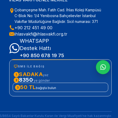
Çobançeşme Mah. Fatih Cad. İhlas Koleji Kampüsü
C-Blok No: 1/4 Yenibosna Bahçelievler İstanbul
Vakıflar Müdürlüğüne Bağlıdır. Sicil numarası: 371
+90 212 451 49 00
ihlasvakfi@ihlasvakfi.org.tr
WHATSAPP
Destek Hattı
+90 850 678 19 75
SMS ILE BAĞIŞ
SADAKA
1
yaz
8350
2
'ye gönder
50 TL
3
bağışta bulun
16/8654 Sayılı Bakanlar Kurulu Kararı ile Vergi Muafiyeti'ne hak kazanmıştır.