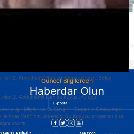
aptırılan 2. Abdülhamit Han su kuyusunu açtı. Bölge
Güncel Bilgilerden
Haberdar Olun
ptırılan 2. Abdülhamit Han su kuyusunu açtı.
ile ilgili bilgiler verdi. Saygın, “Sudan’ın Omdurman
ile İhlas Vakfı’nın üstlendiği Su Kuyusu projesinin kısa
ni belirtti.
İZMETLERİMİZ
MEDYA