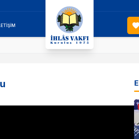
LETİŞİM
ku
E