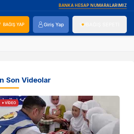
BANKA HESAP NUMARALARIMIZ
Giriş Yap
BAĞIŞ SEPETİ
BAĞIŞ YAP
n Son Videolar
VİDEO