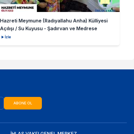
Hazreti Meymune (Radıyallahu Anha) Külliyesi
Açılışı / Su Kuyusu - Şadırvan ve Medrese
İzle
ABONE OL
İHLAS VAKFI GENEL MERKEZ