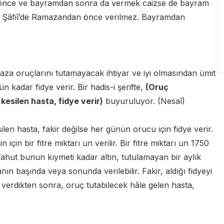
an önce ve bayramdan sonra da vermek caizse de bayram
. Şâfiî’de Ramazandan önce verilmez. Bayramdan
a oruçlarını tutamayacak ihtiyar ve iyi olmasından ümit
n kadar fidye verir. Bir hadis-i şerifte,
(Oruç
esilen hasta, fidye verir)
buyuruluyor. (Nesaî)
len hasta, fakir değilse her günün orucu için fidye verir.
için bir fitre miktarı un verilir. Bir fitre miktarı un 1750
 Yahut bunun kıymeti kadar altın, tutulamayan bir aylık
ın başında veya sonunda verilebilir. Fakir, aldığı fidyeyi
ye verdikten sonra, oruç tutabilecek hâle gelen hasta,