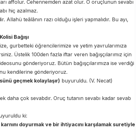
ahları affolur. Cehennemden azat olur. O oruçlunun sevabı
abı hiç azalmaz.
dir. Allahü teâlânın razı olduğu işleri yapmalıdır. Bu ayı,
olisi Bağışı
ize, gurbetteki öğrencilerimize ve yetim yavrularımıza
lirsiniz. Üstelik 100den fazla iftar veren bağışçılarımız için
 videosunu gönderiyoruz. Bütün bağışçılarımıza ise verdiği
unu kendilerine gönderiyoruz.
üsünü geçmek kolaylaşır)
buyuruldu. (V. Necat)
ek daha çok sevabdır. Oruç tutanın sevabı kadar sevab
uyuruldu ki:
, karnını doyurmak ve bir ihtiyacını karşılamak suretiyle