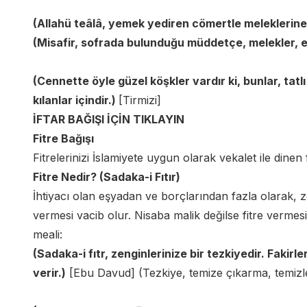
(Allahü teâlâ, yemek yediren cömertle meleklerin
(Misafir, sofrada bulunduğu müddetçe, melekler, e
(Cennette öyle güzel köşkler vardır ki, bunlar, t
kılanlar içindir.)
[Tirmizi]
İFTAR BAĞIŞI İÇİN TIKLAYIN
Fitre Bağışı
Fitrelerinizi İslamiyete uygun olarak vekalet ile dinen
Fitre Nedir? (Sadaka-i Fıtır)
İhtiyacı olan eşyadan ve borçlarından fazla olarak, 
vermesi vacib olur. Nisaba malik değilse fitre vermesi 
meali:
(Sadaka-i fıtr, zenginlerinize bir tezkiyedir. Fakir
verir.)
[Ebu Davud] (Tezkiye, temize çıkarma, temizl