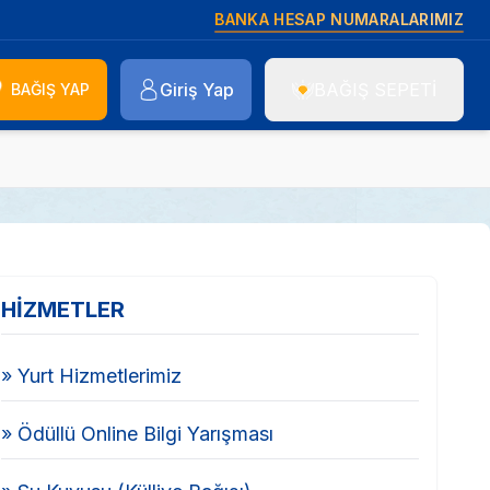
BANKA HESAP NUMARALARIMIZ
Giriş Yap
BAĞIŞ SEPETİ
BAĞIŞ YAP
HİZMETLER
» Yurt Hizmetlerimiz
» Ödüllü Online Bilgi Yarışması