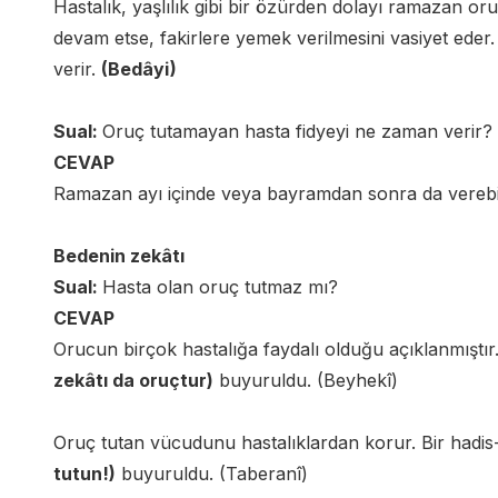
Hastalık, yaşlılık gibi bir özürden dolayı ramazan
devam etse, fakirlere yemek verilmesini vasiyet eder. 
verir.
(Bedâyi)
Sual:
Oruç tutamayan hasta fidyeyi ne zaman verir?
CEVAP
Ramazan ayı içinde veya bayramdan sonra da verebil
Bedenin zekâtı
Sual:
Hasta olan oruç tutmaz mı?
CEVAP
Orucun birçok hastalığa faydalı olduğu açıklanmıştır.
zekâtı da oruçtur)
buyuruldu. (Beyhekî)
Oruç tutan vücudunu hastalıklardan korur. Bir hadis-i
tutun!)
buyuruldu. (Taberanî)