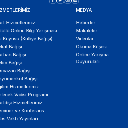
İZMETLERİMİZ
MEDYA
rt Hizmetlerimiz
Haberler
üllü Online Bilgi Yarışması
Makaleler
 Kuyusu (Külliye Bağışı)
Videolar
kat Bağışı
Okuma Köşesi
urban Bağışı
Online Yarışma
Duyuruları
tim Bağışı
amazan Bağışı
ayrimenkul Bağışı
itim Hizmetlerimiz
elecek Vadisi Programı
rtdışı Hizmetlerimiz
eminer ve Konferans
las Vakfı Yayınları