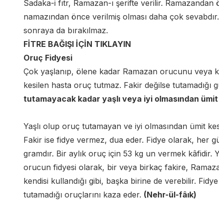
Sadaka-i fıtr, Ramazan-ı şerifte verilir. Ramazand
namazından önce verilmiş olması daha çok sevabdır
sonraya da bırakılmaz.
FİTRE BAĞIŞI İÇİN TIKLAYIN
Oruç Fidyesi
Çok yaşlanıp, ölene kadar Ramazan orucunu veya kaz
kesilen hasta oruç tutmaz. Fakir değilse tutamadığı gü
tutamayacak kadar yaşlı veya iyi olmasından ümit k
Yaşlı olup oruç tutamayan ve iyi olmasından ümit kesi
Fakir ise fidye vermez, dua eder. Fidye olarak, her gün 
gramdır. Bir aylık oruç için 53 kg un vermek kâfidir.
orucun fidyesi olarak, bir veya birkaç fakire, Ramazan
kendisi kullandığı gibi, başka birine de verebilir. Fid
tutamadığı oruçlarını kaza eder.
(Nehr-ül-fâık)