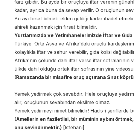
farz gibidir. Bu ayda bir oruçluya iftar verenin gün
kadar, ayrıca buna da sevap verilir. O oruçlunun sev
Bu ayı fırsat bilmeli, elden geldiği kadar ibadet etmeli
ahireti kazanmak için fırsat bilmelidir.
Yurtlarımızda ve Yetimhanelerimizde İftar ve Gıda K
Türkiye, Orta Asya ve Afrika'daki oruçlu kardeşlerim
kolaylıkla iftar ve sahur verebilir, gıda kolisi dağıtabi
Afrika'nın çölünde dahi iftar verse iftar sofralarının
ülkde dahil olduğu ortak iftar sofrasının yine videos
(Ramazanda bir misafire oruç açtırana Sırat köpr
Yemek yedirmek çok sevabdır. Hele oruçluya yedirm
alır, oruçlunun sevabından eksilme olmaz.
Yemek yedirmeyi nimet bilmelidir! Hadis-i şeriflerde b
(Amellerin en faziletlisi, bir müminin aybını örtmek
onu sevindirmektir.)
[İsfehani]