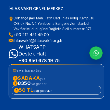
İHLAS VAKFI GENEL MERKEZ
Çobançeşme Mah. Fatih Cad. İhlas Koleji Kampüsü
C-Blok No: 1/4 Yenibosna Bahçelievler İstanbul
Vakıflar Müdürlüğüne Bağlıdır. Sicil numarası: 371
+90 212 451 49 00
ihlasvakfi@ihlasvakfi.org.tr
WHATSAPP
Destek Hattı
+90 850 678 19 75
SMS ILE BAĞIŞ
SADAKA
1
yaz
8350
2
'ye gönder
50 TL
3
bağışta bulun