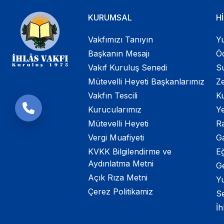
KURUMSAL
H
Vakfımızı Tanıyın
Yu
Başkanın Mesajı
Öd
Vakıf Kuruluş Senedi
Su
Mütevelli Heyeti Başkanlarımız
Ze
Vakfın Tescili
K
Kurucularımız
Ye
Mütevelli Heyeti
R
Vergi Muafiyeti
G
KVKK Bilgilendirme ve
Eğ
Aydınlatma Metni
G
Açık Rıza Metni
Yu
Çerez Politikamiz
S
İh