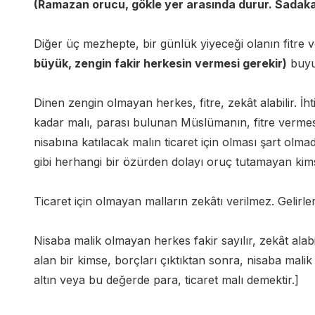
(Ramazan orucu, gökle yer arasında durur. Sadaka-i 
Diğer üç mezhepte, bir günlük yiyeceği olanın fitre ve
büyük, zengin fakir herkesin vermesi gerekir)
buyu
Dinen zengin olmayan herkes, fitre, zekât alabilir. İh
kadar malı, parası bulunan Müslümanın, fitre vermesi 
nisabına katılacak malın ticaret için olması şart olmad
gibi herhangi bir özürden dolayı oruç tutamayan kims
Ticaret için olmayan malların zekâtı verilmez. Gelirleri
Nisaba malik olmayan herkes fakir sayılır, zekât alabi
alan bir kimse, borçları çıktıktan sonra, nisaba malik i
altın veya bu değerde para, ticaret malı demektir.]