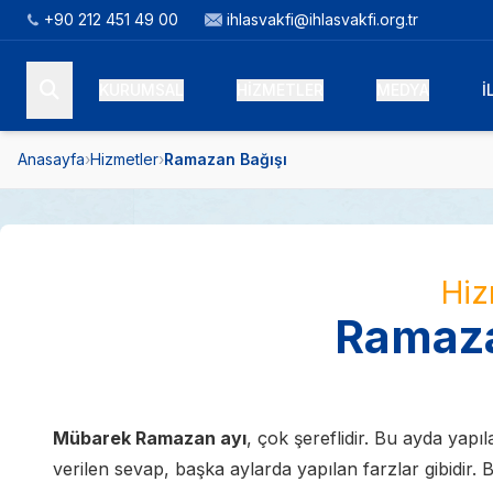
+90 212 451 49 00
ihlasvakfi@ihlasvakfi.org.tr
KURUMSAL
HİZMETLER
MEDYA
İ
Anasayfa
›
Hizmetler
›
Ramazan Bağışı
Hiz
Ramaza
Mübarek Ramazan ayı
, çok şereflidir. Bu ayda yapı
verilen sevap, başka aylarda yapılan farzlar gibidir.