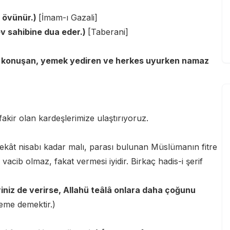
e övünür.)
[İmam-ı Gazali]
v sahibine dua eder.)
[Taberani]
atlı konuşan, yemek yediren ve herkes uyurken namaz
 fakir olan kardeşlerimize ulaştırıyoruz.
zekât nisabı kadar malı, parası bulunan Müslümanın fitre
vacib olmaz, fakat vermesi iyidir. Birkaç hadis-i şerif
leriniz de verirse, Allahü teâlâ onlara daha çoğunu
eme demektir.)