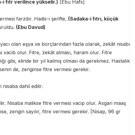
fıtr verilince yükselir.)
[Ebu Hafs]
rmesi farzdır. Hadis-i şerifte,
(Sadaka-i fıtrı, küçük
ruldu.
(Ebu Davud)
tiyacı olan eşya ve borçlarından fazla olarak, zekât nisabı
vacib olur. Fitre, zekât alması, haram olur. Fitre
ığı gibi, elinde bir yıl kalmış olması da gerekmez. Hastalık
enin de, zenginse fitre vermesi gerekir.
 nisaba dahil edilir.
lir. Nisaba malikse fitre vermesi vacip olur. Asgari maaş
se, zengin sayılır, fitre vermesi gerekir. [Nisap, 96 gr