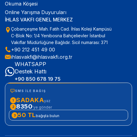
Okuma Köşesi
Online Yarışma Duyuruları
İHLAS VAKFI GENEL MERKEZ
Çobançeşme Mah. Fatih Cad. İhlas Koleji Kampüsü
C-Blok No: 1/4 Yenibosna Bahçelievler İstanbul
Vakıflar Müdürlüğüne Bağlıdır. Sicil numarası: 371
+90 212 451 49 00
ihlasvakfi@ihlasvakfi.org.tr
WHATSAPP
Destek Hattı
+90 850 678 19 75
SMS ILE BAĞIŞ
SADAKA
1
yaz
8350
2
'ye gönder
50 TL
3
bağışta bulun