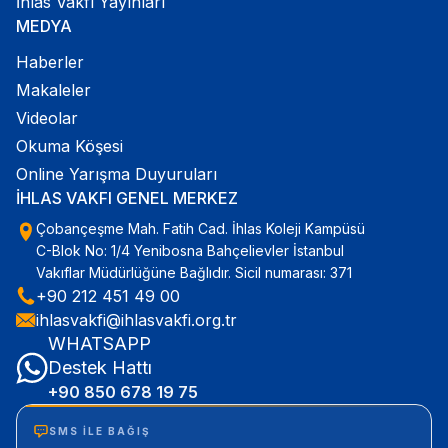
İhlas Vakfı Yayınları
MEDYA
Haberler
Makaleler
Videolar
Okuma Köşesi
Online Yarışma Duyuruları
İHLAS VAKFI GENEL MERKEZ
Çobançeşme Mah. Fatih Cad. İhlas Koleji Kampüsü
C-Blok No: 1/4 Yenibosna Bahçelievler İstanbul
Vakıflar Müdürlüğüne Bağlıdır. Sicil numarası: 371
+90 212 451 49 00
ihlasvakfi@ihlasvakfi.org.tr
WHATSAPP
Destek Hattı
+90 850 678 19 75
SMS ILE BAĞIŞ