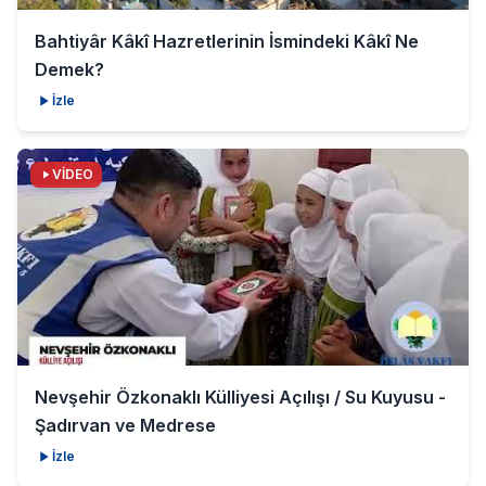
Bahtiyâr Kâkî Hazretlerinin İsmindeki Kâkî Ne
Demek?
İzle
VİDEO
Nevşehir Özkonaklı Külliyesi Açılışı / Su Kuyusu -
Şadırvan ve Medrese
İzle