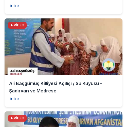
İzle
VİDEO
Ali Başgümüş Killiyesi Açılışı / Su Kuyusu -
Şadırvan ve Medrese
İzle
VİDEO