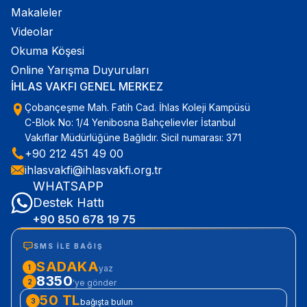
Makaleler
Videolar
Okuma Köşesi
Online Yarışma Duyuruları
İHLAS VAKFI GENEL MERKEZ
Çobançeşme Mah. Fatih Cad. İhlas Koleji Kampüsü
C-Blok No: 1/4 Yenibosna Bahçelievler İstanbul
Vakıflar Müdürlüğüne Bağlıdır. Sicil numarası: 371
+90 212 451 49 00
ihlasvakfi@ihlasvakfi.org.tr
WHATSAPP
Destek Hattı
+90 850 678 19 75
SMS ILE BAĞIŞ
SADAKA
1
yaz
8350
2
'ye gönder
50 TL
3
bağışta bulun