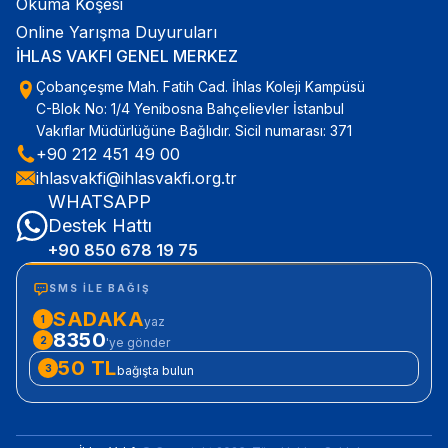
Okuma Köşesi
Online Yarışma Duyuruları
İHLAS VAKFI GENEL MERKEZ
Çobançeşme Mah. Fatih Cad. İhlas Koleji Kampüsü
C-Blok No: 1/4 Yenibosna Bahçelievler İstanbul
Vakıflar Müdürlüğüne Bağlıdır. Sicil numarası: 371
+90 212 451 49 00
ihlasvakfi@ihlasvakfi.org.tr
WHATSAPP
Destek Hattı
+90 850 678 19 75
SMS ILE BAĞIŞ
SADAKA
1
yaz
8350
2
'ye gönder
50 TL
3
bağışta bulun