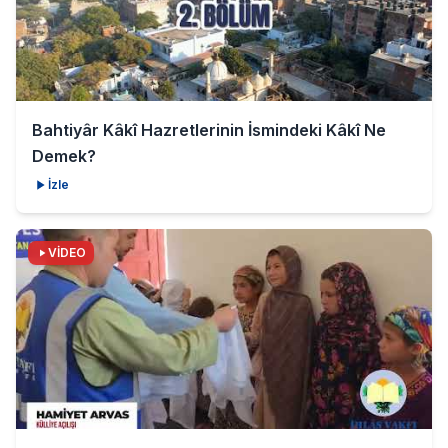
Bahtiyâr Kâkî Hazretlerinin İsmindeki Kâkî Ne
Demek?
İzle
VİDEO