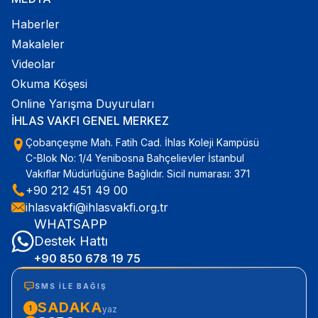
Haberler
Makaleler
Videolar
Okuma Köşesi
Online Yarışma Duyuruları
İHLAS VAKFI GENEL MERKEZ
Çobançeşme Mah. Fatih Cad. İhlas Koleji Kampüsü
C-Blok No: 1/4 Yenibosna Bahçelievler İstanbul
Vakıflar Müdürlüğüne Bağlıdır. Sicil numarası: 371
+90 212 451 49 00
ihlasvakfi@ihlasvakfi.org.tr
WHATSAPP
Destek Hattı
+90 850 678 19 75
SMS ILE BAĞIŞ
SADAKA
1
yaz