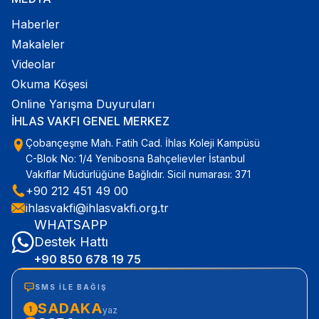
Haberler
Makaleler
Videolar
Okuma Köşesi
Online Yarışma Duyuruları
İHLAS VAKFI GENEL MERKEZ
Çobançeşme Mah. Fatih Cad. İhlas Koleji Kampüsü
C-Blok No: 1/4 Yenibosna Bahçelievler İstanbul
Vakıflar Müdürlüğüne Bağlıdır. Sicil numarası: 371
+90 212 451 49 00
ihlasvakfi@ihlasvakfi.org.tr
WHATSAPP
Destek Hattı
+90 850 678 19 75
SMS ILE BAĞIŞ
SADAKA
1
yaz