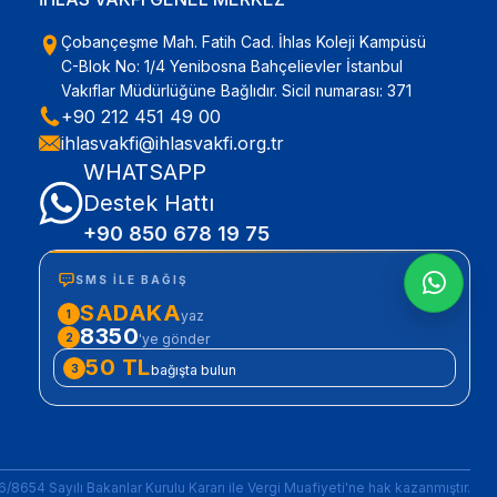
Çobançeşme Mah. Fatih Cad. İhlas Koleji Kampüsü
C-Blok No: 1/4 Yenibosna Bahçelievler İstanbul
Vakıflar Müdürlüğüne Bağlıdır. Sicil numarası: 371
+90 212 451 49 00
ihlasvakfi@ihlasvakfi.org.tr
WHATSAPP
Destek Hattı
+90 850 678 19 75
SMS ILE BAĞIŞ
SADAKA
1
yaz
8350
2
'ye gönder
50 TL
3
bağışta bulun
16/8654 Sayılı Bakanlar Kurulu Kararı ile Vergi Muafiyeti'ne hak kazanmıştır.