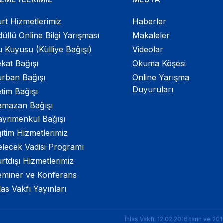
rt Hizmetlerimiz
Haberler
üllü Online Bilgi Yarışması
Makaleler
 Kuyusu (Külliye Bağışı)
Videolar
kat Bağışı
Okuma Köşesi
urban Bağışı
Online Yarışma
Duyuruları
tim Bağışı
amazan Bağışı
ayrimenkul Bağışı
itim Hizmetlerimiz
elecek Vadisi Programı
rtdışı Hizmetlerimiz
eminer ve Konferans
las Vakfı Yayınları
İhlas Vakfı, 12.02.2016 tarih ve 20