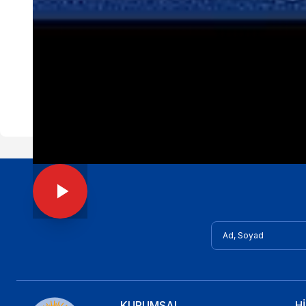
KURUMSAL
H