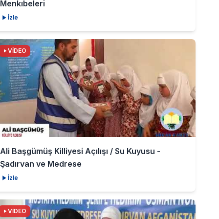
Menkıbeleri
İzle
VİDEO
Ali Başgümüş Killiyesi Açılışı / Su Kuyusu -
Şadırvan ve Medrese
İzle
VİDEO