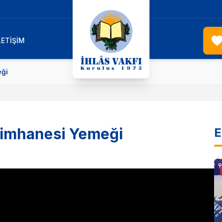
LETİŞİM
eği
Yetimhanesi Yemeği
E