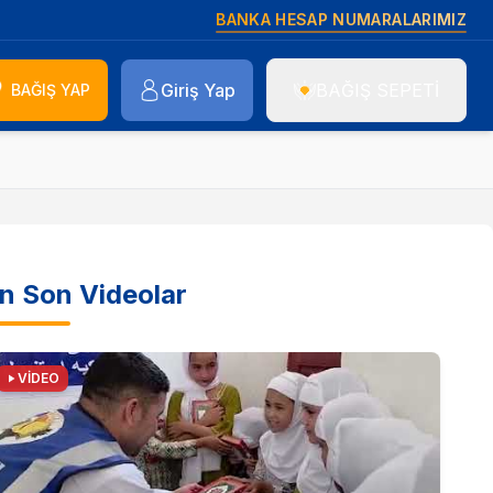
BANKA HESAP NUMARALARIMIZ
Giriş Yap
BAĞIŞ SEPETİ
BAĞIŞ YAP
n Son Videolar
VİDEO