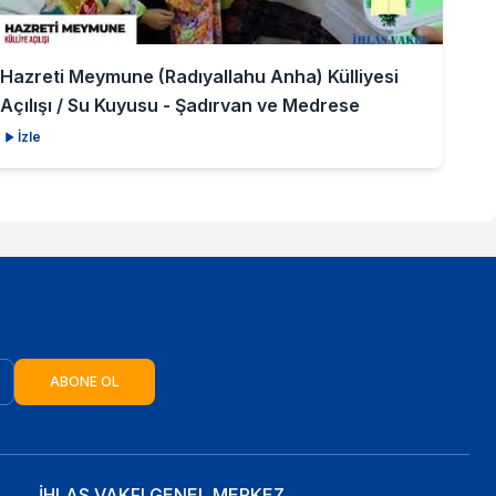
Hazreti Meymune (Radıyallahu Anha) Külliyesi
Açılışı / Su Kuyusu - Şadırvan ve Medrese
İzle
ABONE OL
İHLAS VAKFI GENEL MERKEZ