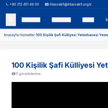
+90 212 451 49 00
ihlasvakfi@ihlasvakfi.org.tr
KURUMSAL
HİZMETLER
MEDYA
İ
Anasayfa
›
Hizmetler
›
100 Kişilik Şafi Külliyesi Yetimhanesi Yem
100 Kişilik Şafi Külliyesi 
11 görüntülenme