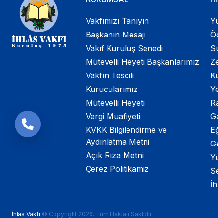
Vakfımızı Tanıyın
Yu
Başkanın Mesajı
Öd
Vakıf Kuruluş Senedi
Su
Mütevelli Heyeti Başkanlarımız
Ze
Vakfın Tescili
K
Kurucularımız
Ye
Mütevelli Heyeti
R
Vergi Muafiyeti
G
KVKK Bilgilendirme ve
Eğ
Aydınlatma Metni
G
Açık Rıza Metni
Yu
Çerez Politikamiz
S
İh
İhlas Vakfı
© Copyright 2026. Tüm Hakları Saklıdır.