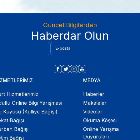
Güncel Bilgilerden
Haberdar Olun
İZMETLERİMİZ
MEDYA
rt Hizmetlerimiz
Haberler
üllü Online Bilgi Yarışması
Makaleler
 Kuyusu (Külliye Bağışı)
Videolar
kat Bağışı
Okuma Köşesi
urban Bağışı
Online Yarışma
Duyuruları
tim Bağışı