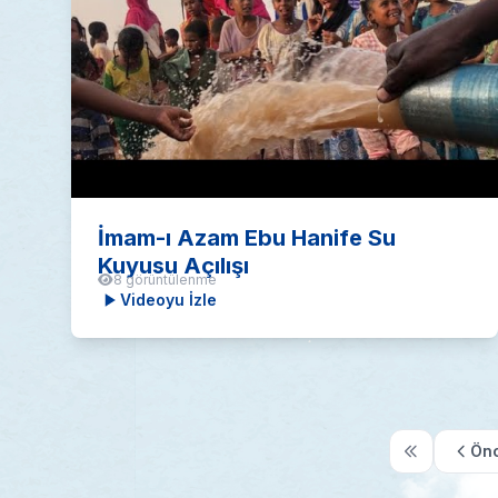
İmam-ı Azam Ebu Hanife Su
Kuyusu Açılışı
8 görüntülenme
Videoyu İzle
Önc