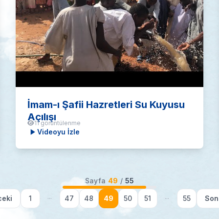
İmam-ı Şafii Hazretleri Su Kuyusu
Açılışı
11 görüntülenme
Videoyu İzle
Sayfa
49
/
55
eki
1
···
47
48
49
50
51
···
55
Son