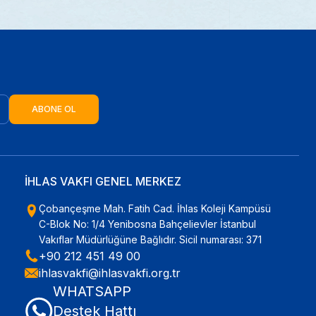
ABONE OL
İHLAS VAKFI GENEL MERKEZ
Çobançeşme Mah. Fatih Cad. İhlas Koleji Kampüsü
C-Blok No: 1/4 Yenibosna Bahçelievler İstanbul
Vakıflar Müdürlüğüne Bağlıdır. Sicil numarası: 371
+90 212 451 49 00
ihlasvakfi@ihlasvakfi.org.tr
WHATSAPP
Destek Hattı