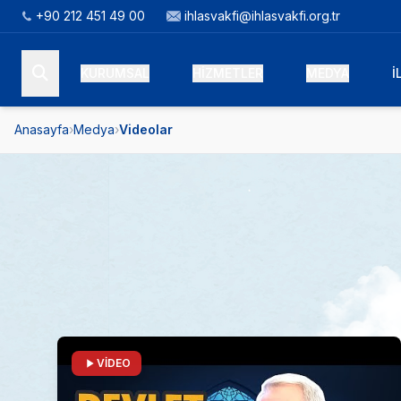
+90 212 451 49 00
ihlasvakfi@ihlasvakfi.org.tr
KURUMSAL
HİZMETLER
MEDYA
İ
Anasayfa
›
Medya
›
Videolar
VİDEO