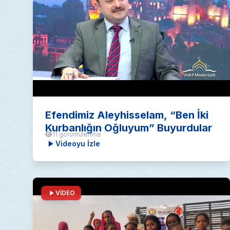
Efendimiz Aleyhisselam, “Ben İki
Kurbanlığın Oğluyum” Buyurdular
11 görüntülenme
Videoyu İzle
VİDEO