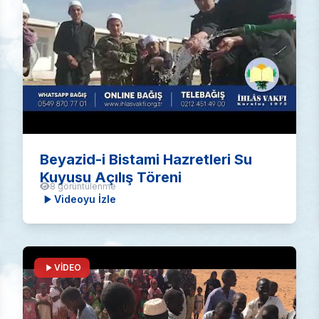
Beyazid-i Bistami Hazretleri Su
Kuyusu Açılış Töreni
8 görüntülenme
Videoyu İzle
VİDEO