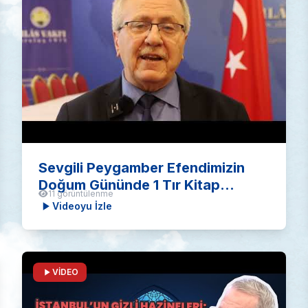
Sevgili Peygamber Efendimizin
Doğum Gününde 1 Tır Kitap
11 görüntülenme
Dağıtıyoruz
Videoyu İzle
VİDEO