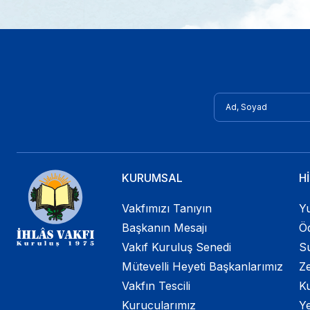
KURUMSAL
H
Vakfımızı Tanıyın
Yu
Başkanın Mesajı
Öd
Vakıf Kuruluş Senedi
Su
Mütevelli Heyeti Başkanlarımız
Ze
Vakfın Tescili
K
Kurucularımız
Ye