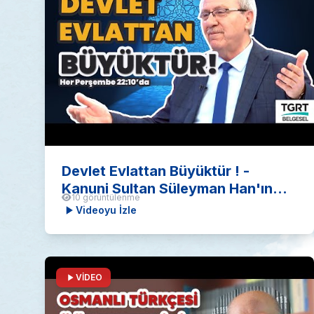
Devlet Evlattan Büyüktür ! -
Kanuni Sultan Süleyman Han'ın
10 görüntülenme
şehzadelerinin hazin hikayesi
Videoyu İzle
VİDEO