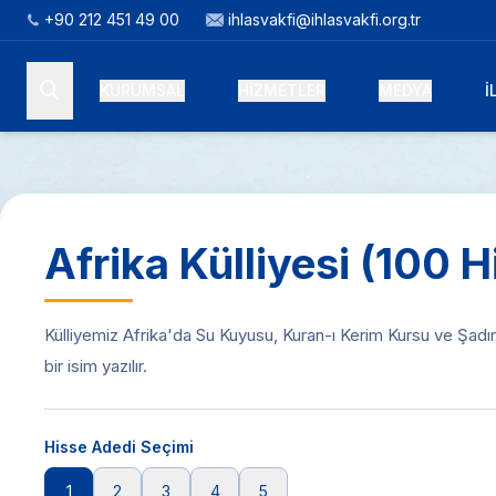
+90 212 451 49 00
ihlasvakfi@ihlasvakfi.org.tr
KURUMSAL
HİZMETLER
MEDYA
İ
Afrika Külliyesi (100 H
Külliyemiz Afrika'da Su Kuyusu, Kuran-ı Kerim Kursu ve Şadırv
bir isim yazılır.
Hisse Adedi Seçimi
1
2
3
4
5