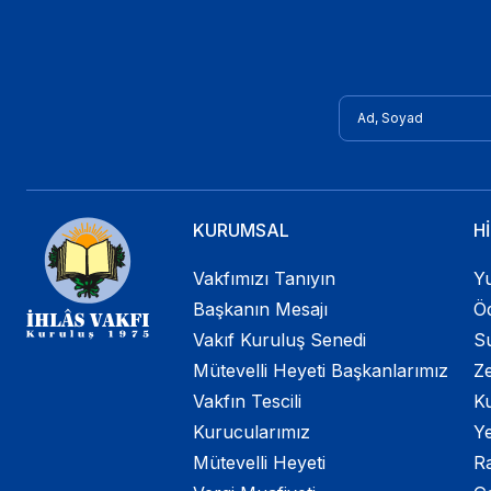
KURUMSAL
H
Vakfımızı Tanıyın
Yu
Başkanın Mesajı
Öd
Vakıf Kuruluş Senedi
Su
Mütevelli Heyeti Başkanlarımız
Ze
Vakfın Tescili
K
Kurucularımız
Ye
Mütevelli Heyeti
R