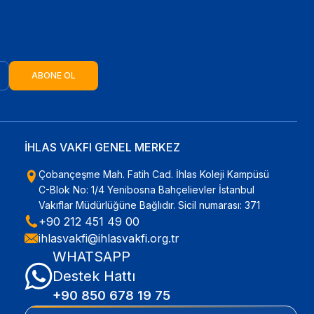
ABONE OL
İHLAS VAKFI GENEL MERKEZ
Çobançeşme Mah. Fatih Cad. İhlas Koleji Kampüsü
C-Blok No: 1/4 Yenibosna Bahçelievler İstanbul
Vakıflar Müdürlüğüne Bağlıdır. Sicil numarası: 371
+90 212 451 49 00
ihlasvakfi@ihlasvakfi.org.tr
WHATSAPP
Destek Hattı
+90 850 678 19 75